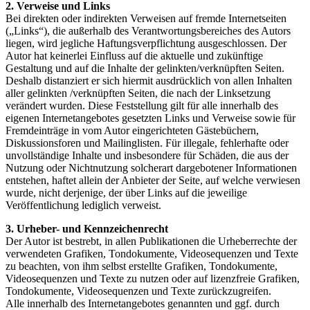
2. Verweise und Links
Bei direkten oder indirekten Verweisen auf fremde Internetseiten
(„Links“), die außerhalb des Verantwortungsbereiches des Autors
liegen, wird jegliche Haftungsverpflichtung ausgeschlossen. Der
Autor hat keinerlei Einfluss auf die aktuelle und zukünftige
Gestaltung und auf die Inhalte der gelinkten/verknüpften Seiten.
Deshalb distanziert er sich hiermit ausdrücklich von allen Inhalten
aller gelinkten /verknüpften Seiten, die nach der Linksetzung
verändert wurden. Diese Feststellung gilt für alle innerhalb des
eigenen Internetangebotes gesetzten Links und Verweise sowie für
Fremdeinträge in vom Autor eingerichteten Gästebüchern,
Diskussionsforen und Mailinglisten. Für illegale, fehlerhafte oder
unvollständige Inhalte und insbesondere für Schäden, die aus der
Nutzung oder Nichtnutzung solcherart dargebotener Informationen
entstehen, haftet allein der Anbieter der Seite, auf welche verwiesen
wurde, nicht derjenige, der über Links auf die jeweilige
Veröffentlichung lediglich verweist.
3. Urheber- und Kennzeichenrecht
Der Autor ist bestrebt, in allen Publikationen die Urheberrechte der
verwendeten Grafiken, Tondokumente, Videosequenzen und Texte
zu beachten, von ihm selbst erstellte Grafiken, Tondokumente,
Videosequenzen und Texte zu nutzen oder auf lizenzfreie Grafiken,
Tondokumente, Videosequenzen und Texte zurückzugreifen.
Alle innerhalb des Internetangebotes genannten und ggf. durch