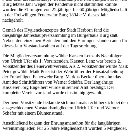
Burg letztes Jahr wegen der Pandemie nicht stattfinden konnte
wurden die Ehrungen von 25-jähriger bis 60-jähriger Mitgliedschaft
in der Freiwilligen Feuerwehr Burg 1894 e.V. dieses Jahr
nachgeholt.
Gemäß des Hygienekonzeptes der Stadt Herborn fand die
diesjährige Jahreshauptversammlung im Bürgerhaus Burg statt.
Neben den einzelnen Berichten und den Ehrungen standen auch für
dieses Jahr Vorstandswahlen auf der Tagesordnung.
Die Mitgliederversammlung wählte Karsten Lenz als Nachfolger
von Ulrich Ufer als 1. Vorsitzenden. Karsten Lenz war bereits 2.
Vorsitzender des Feuerwehrvereins. Als 2. Vorsitzender wurde Maik
Peter gewählt. Maik Peter ist der Wehrführer der Einsatzabteilung
der Freiwilligen Feuerwehr Burg. Markus Becker übernahm das
Amt des Schriftführers von Werner Schäfer. Der langjährige
Kassierer Jörg Engelbert wurde in seinem Amt bestätigt. Der
komplette Vereinsvorstand wurde einstimmig gewählt.
Der neue Vorsitzende bedankte sich nochmals recht herzlich bei den
ausgeschiedenen Vorstandsmitgliedern Ulrich Ufer und Werner
Schäfer mit einem Blumenstrauß.
Anschließend begann der Ehrungsmarathon für die langjährigen
Vereinsmitglieder. Für 25 Jahre Mitgliedschaft wurden 5 Mitglieder,